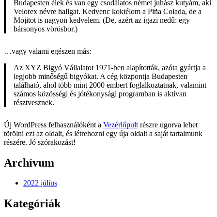
Budapesten élek és van egy csodálatos német juhász kutyám, aki
Velorex névre hallgat. Kedvenc koktélom a Piña Colada, de a
Mojitot is nagyon kedvelem. (De, azért az igazi nedű: egy
bársonyos vörösbor.)
…vagy valami egészen más:
Az XYZ Bigyó Vállalatot 1971-ben alapították, azóta gyártja a
legjobb minőségű bigyókat. A cég központja Budapesten
található, ahol több mint 2000 embert foglalkoztatnak, valamint
számos közösségi és jótékonysági programban is aktívan
résztvesznek.
Új WordPress felhasználóként a
Vezérlőpult
részre ugorva lehet
törölni ezt az oldalt, és létrehozni egy úja oldalt a saját tartalmunk
részére. Jó szórakozást!
Archívum
2022 július
Kategóriák