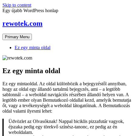
Skip to content
Egy újabb WordPress honlap
rewotek.com
Primary Menu
Ez egy minta oldal
Ez egy minta oldal
Ez egy mintaoldal. Az oldal különbözik a bejegyzéstől annyiban,
hogy az oldal egy állandó tartalmú bejegyzés, ami – a legtöbb
sablonnál – a weboldal navigációs részében állandó helyen van. A
legtöbb ember olyan Bemutatkozó oldallal kezd, amelyik bemutatja
őt, vagy a tevékenységét a weboldal látogatóinak. A Bemutatkozás
oldal valami ilyesmi lehet:
Üdvözlet az Olvasóknak! Nappal biciklis pizzafutár vagyok,
éjszaka pedig egy törekvő színész-tanonc, ez pedig az én
weboldalam.